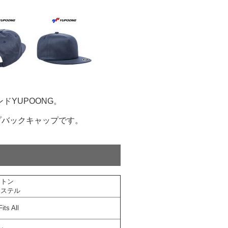
ドYUPOONG。
プバックキャップです
。
ットン
エステル
its All