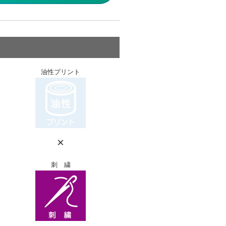
油性プリント
×
刺 繍