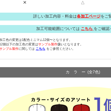
×
△
詳しい加工内容・料金は
各加工ページ
をご
加工可能範囲については
こちら
をご確認
加工色の変更は1配色ミニマム12個〜となります。
12個以下の加工色の変更は
サンプル製作
扱い
となります。
サンプル製作
に関しては
こちら
をご参照ください。
カ ラ ー (全7色)