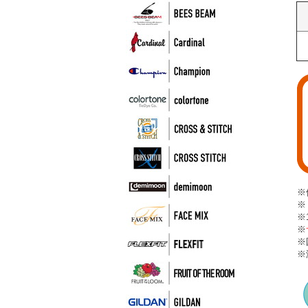
※
※
※
※
※
※