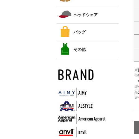
ヘッドウェア
バッグ
その他
※
※
状
※
※
※