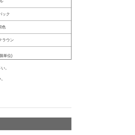
ル
バック
同色
ハイクラウン
個
2個単位)
さい。
い。