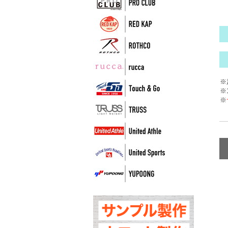
※
※
※