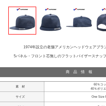
1974年設立の老舗アメリカンヘッドウェアブラン
5パネル・フロント芯無しのフラットバイザースナッ
商 品 情 報
60％コ
素 材
40％ポリ
サイズ
One Size F