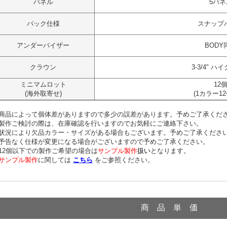
パネル
5パネ
バック仕様
スナップ
アンダーバイザー
BODY
クラウン
3-3/4" 
ミニマムロット
12
(海外取寄せ)
(1カラー1
商品によって個体差がありますので多少の誤差があります。予めご了承くだ
製作ご検討の際は、在庫確認を行いますのでお気軽にご連絡下さい。
況により欠品カラー・サイズがある場合もございます。予めご了承くださ
予告なく仕様が変更になる場合がございますので予めご了承ください。
12個以下での製作ご希望の場合は
サンプル製作
扱い
となります。
サンプル製作
に関しては
こちら
をご参照ください。
商 品 単 価