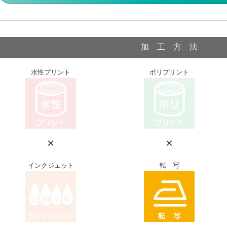
加 工 方 法
水性プリント
ポリプリント
×
×
インクジェット
転 写