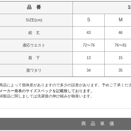
品 番
1
S
M
SIZE(cm)
総 丈
43
46
適応ウエスト
72〜76
76〜81
股 下
13
15
股ワタリ
34
35
商品によって個体差がありますので多少の誤差があります。予めご了承くだ
メーカー発表のサイズスペックを記載致しております。
綿製品に関しましては洗濯後の伸び縮みが御座います。
商 品 単 価