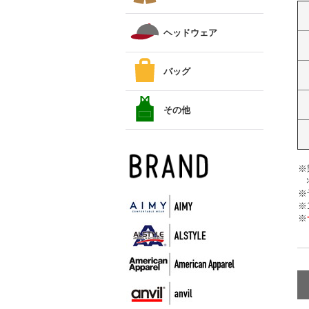
ヘッドウェア
バッグ
その他
※
状
※
※
※