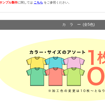
サンプル製作
に関しては
こちら
をご参照ください。
カ ラ ー (全5色)