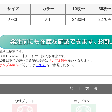
サイズ
カラー
10枚〜
30枚〜
2480円
2270円
S〜XL
ALL
価格は税別です。
ＢＯＤＹのみ（未加工）のご購入も可能です。
10枚以下での製作ご希望の場合は
サンプル製作
扱い
となります。
サンプル製作
に関しては
こちら
をご参照ください。
加 工 方 法
水性プリント
ポリプリント