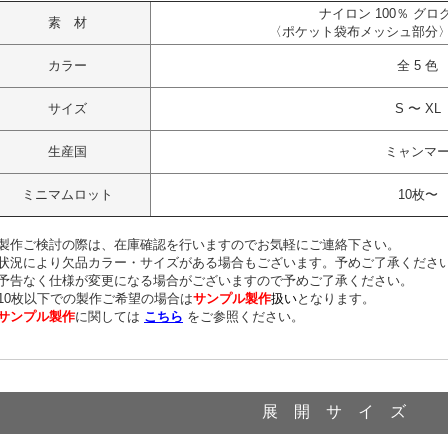
ナイロン 100％ グ
素 材
〈ポケット袋布メッシュ部分〉ポ
カラー
全 5 色
サイズ
S 〜 XL
生産国
ミャンマ
ミニマムロット
10枚〜
製作ご検討の際は、在庫確認を行いますのでお気軽にご連絡下さい。
況により欠品カラー・サイズがある場合もございます。予めご了承くださ
予告なく仕様が変更になる場合がございますので予めご了承ください。
10枚以下での製作ご希望の場合は
サンプル製作
扱い
となります。
サンプル製作
に関しては
こちら
をご参照ください。
商 品 情 報
展 開 サ イ ズ