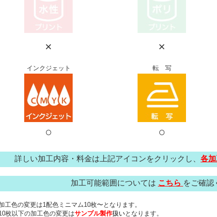
×
×
インクジェット
転 写
○
○
詳しい加工内容・料金は上記アイコンをクリックし、
各加
加工可能範囲については
こちら
をご確認
加工色の変更は1配色ミニマム10枚〜となります。
10枚以下の加工色の変更は
サンプル製作
扱い
となります。