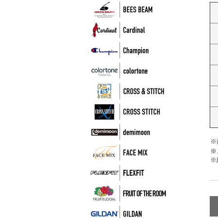
※
※
※