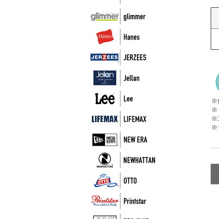
※
※
※
※