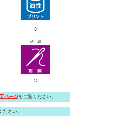
○
刺 繍
○
工ページ
をご覧ください。
ください。