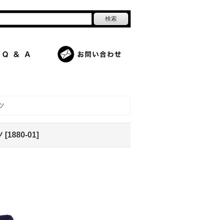
ツ
ツ
[
1880-01
]