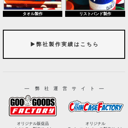
タオル製作
リストバンド製作
▶ 弊 社 製 作 実 績 は こ ち ら
― 弊 社 運 営 サ イ ト ―
オリジナル販促品
オリジナル