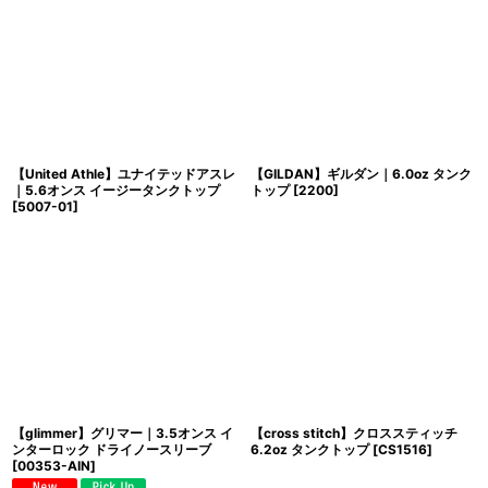
並び順
:
絞り込む
【United Athle】ユナイテッドアスレ
【GILDAN】ギルダン｜6.0oz タンク
｜5.6オンス イージータンクトップ
トップ
[
2200
]
[
5007-01
]
【glimmer】グリマー｜3.5オンス イ
【cross stitch】クロススティッチ
ンターロック ドライノースリーブ
6.2oz タンクトップ
[
CS1516
]
[
00353-AIN
]