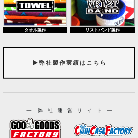
タオル製作
リストバンド製作
▶ 弊 社 製 作 実 績 は こ ち ら
― 弊 社 運 営 サ イ ト ―