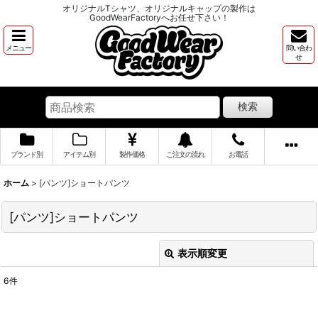
オリジナルTシャツ、オリジナルキャップの製作は
GoodWearFactoryへお任せ下さい！
メニュー
問い合わ
せ
検索
ブランド別
アイテム別
製作価格
ご注文の流れ
お電話
ホーム
>
[パンツ]ショートパンツ
[パンツ]ショートパンツ
表示順変更
閉じる
6
件
表示数
: