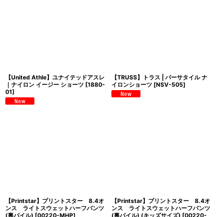
並び順
:
絞り込む
【United Athle】ユナイテッドアスレ
【TRUSS】トラス | バーサタイル ナ
｜ナイロン イージー ショーツ
[
1880-
イロンショーツ
[
NSV-505
]
01
]
【Printstar】プリントスター 8.4オ
【Printstar】プリントスター 8.4オ
ンス ライトスウェットハーフパンツ
ンス ライトスウェットハーフパンツ
(裏パイル)
[
00220-MHP
]
(裏パイル) (キッズサイズ)
[
00220-