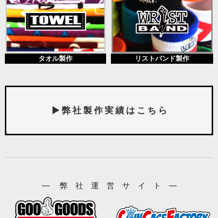
タオル製作
リストバンド製作
▶ 弊 社 製 作 実 績 は こ ち ら
― 弊 社 運 営 サ イ ト ―