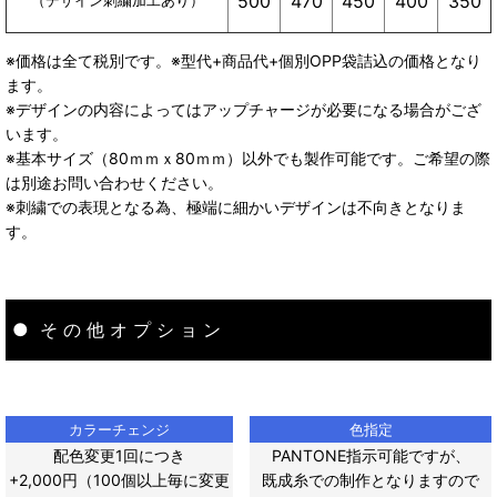
470
450
400
350
500
※価格は全て税別です。
※型代+商品代+個別OPP袋詰込の価格となり
ます。
※デザインの内容によってはアップチャージが必要になる場合がござ
います。
※基本サイズ（80ｍｍｘ80ｍｍ）以外でも製作可能です。ご希望の際
は別途お問い合わせください。
※刺繍での表現となる為、極端に細かいデザインは不向きとなりま
す。
● そ の 他 オ プ シ ョ ン
カラーチェンジ
色指定
配色変更1回につき
PANTONE指示可能ですが、
+2,000円（100個以上毎に変更
既成糸での制作となりますので