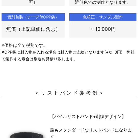
可）
近似色での制作となります。
個別包装（テープ付OPP袋）
色校正・サンプル製作
無償（上記単価に含む）
+ 10,000円
※価格は全て税別です。
※
OPP袋に封入物を入れる場合は封入物ご支給となります(+＠10円) 弊社
で製作する場合は別途お見積り致します。
＜ リ ス ト バ ン ド 参 考 例 ＞
【パイルリストバンド+刺繍デザイン】
最もスタンダードなリストバンドになりま
す。