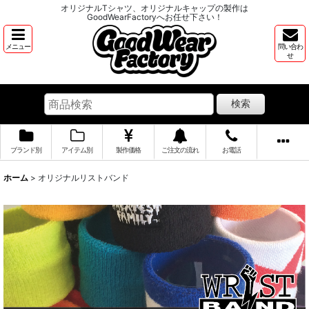
オリジナルTシャツ、オリジナルキャップの製作は
GoodWearFactoryへお任せ下さい！
メニュー
問い合わ
せ
検索
ブランド別
アイテム別
製作価格
ご注文の流れ
お電話
ホーム
>
オリジナルリストバンド