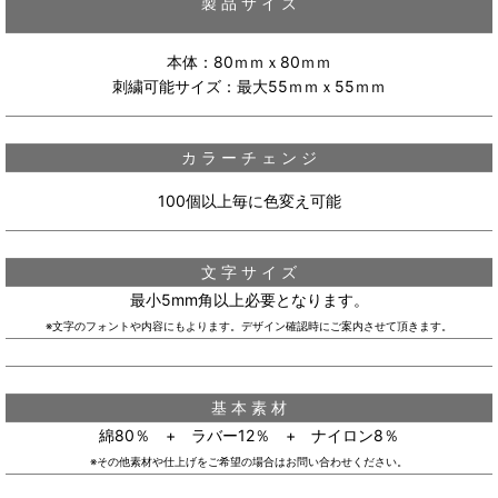
製 品 サ イ ズ
本体：80ｍｍｘ80ｍｍ
刺繍可能サイズ：最大55ｍｍｘ55ｍｍ
カ ラ ー チ ェ ン ジ
100個以上毎に色変え可能
文 字 サ イ ズ
最小5mm角以上必要となります。
※文字のフォントや内容にもよります。デザイン確認時にご案内させて頂きます。
基 本 素 材
綿80％ + ラバー12％ + ナイロン8％
※その他素材や仕上げをご希望の場合はお問い合わせください。