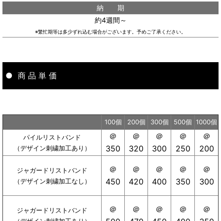
納 期
約4週間～
※繁忙期等は多少ずれ込む場合がございます。予めご了承ください。
● 商 品 単 価
100個
200個
300個
500個
1000個
＠
＠
＠
＠
＠
パイルリストバンド
350
320
300
250
200
（デザイン刺繍加工あり）
＠
＠
＠
＠
＠
ジャガードリストバンド
420
400
350
300
450
（デザイン刺繍加工なし）
＠
＠
＠
＠
＠
ジャガードリストバンド
（デザイン刺繍加工あり）