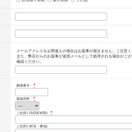
メールアドレスをお間違えの場合はお返事が届きません。ご注意く
また、弊店からのお返事が迷惑メールとして処理される場合がござ
確認ください。
*
郵便番号 :
*
都道府県 :
*
ご住所1
(市区町村郡):
ご住所2
(町名・番地):