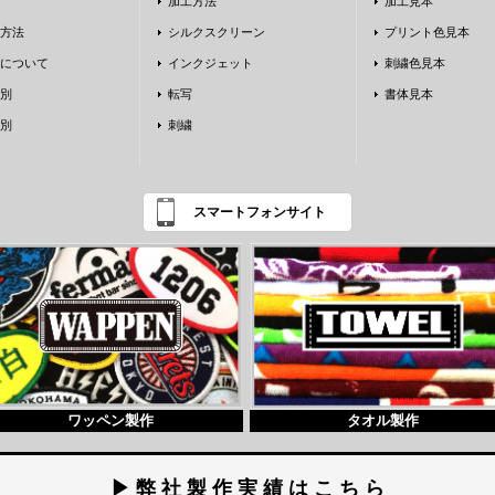
加工方法
加工見本
方法
シルクスクリーン
プリント色見本
について
インクジェット
刺繍色見本
別
転写
書体見本
別
刺繍
スマートフォンサイト
ワッペン製作
タオル製作
▶ 弊 社 製 作 実 績 は こ ち ら