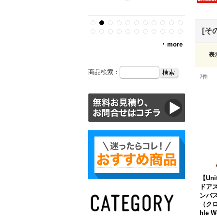
[そ
more
表
商品検索：
7
件
【Uni
ドア
ンバ
（クロス
hle W