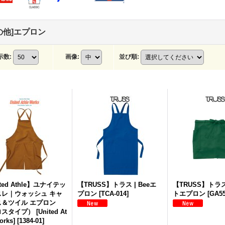
の他]エプロン
示数
:
画像
:
並び順
:
ted Athle】ユナイテッ
【TRUSS】トラス | Beeエ
【TRUSS】トラス
スレ｜ウォッシュ キャ
プロン
[
TCA-014
]
トエプロン
[
GA5
ス＆ツイル エプロン
タイプ） [United At
orks]
[
1384-01
]