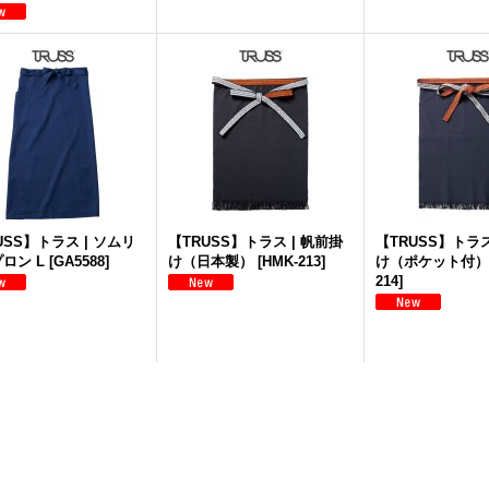
USS】トラス | ソムリ
【TRUSS】トラス | 帆前掛
【TRUSS】トラス
ロン L
[
GA5588
]
け（日本製）
[
HMK-213
]
け（ポケット付）
214
]