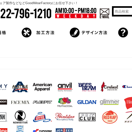
作などなどGoodWearFactoryにお任せ下さい！