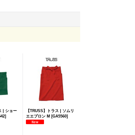
 | ショー
【TRUSS】トラス | ソムリ
542
]
エエプロン M
[
GA5560
]