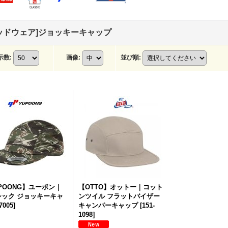
ッドウェア]ジョッキーキャップ
示数
:
画像
:
並び順
:
POONG】ユーポン｜
【OTTO】オットー｜コット
シック ジョッキーキャ
ンツイル フラットバイザー
7005
]
キャンパーキャップ
[
151-
1098
]