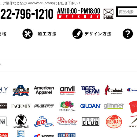
作などなどGoodWearFactoryにお任せ下さい！
プ