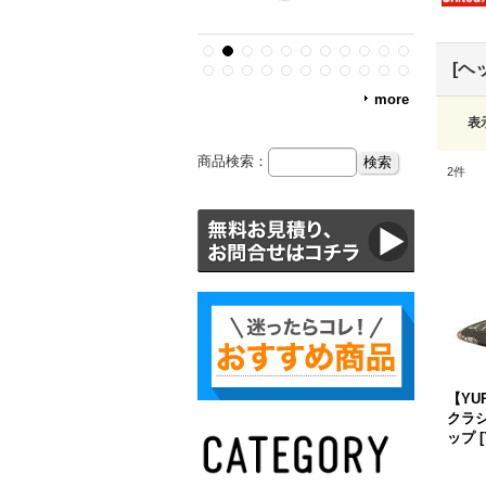
[ヘ
more
表
商品検索：
2
件
【YU
クラ
ップ
[