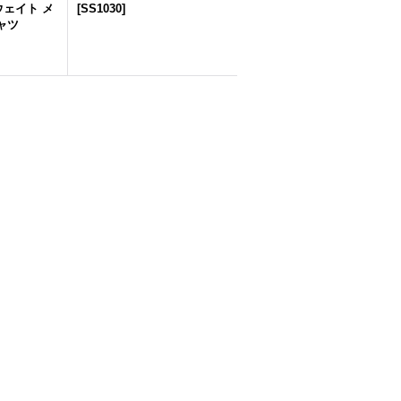
ウェイト メ
[
SS1030
]
ャツ