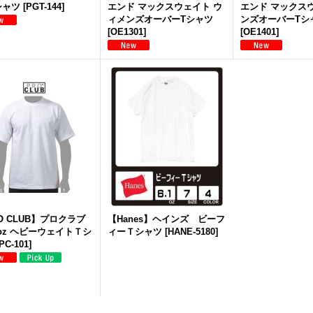
シャツ
[
PGT-144
]
エンド マックスウェイト ウ
エンド マックス
ィメンズオーバーTシャツ
ンズオーバーTシ
[
OE1301
]
[
OE1401
]
O CLUB】プロクラブ
【Hanes】ヘインズ ビーフ
5oz ヘビーウェイトＴシ
ィーＴシャツ
[
HANE-5180
]
PC-101
]