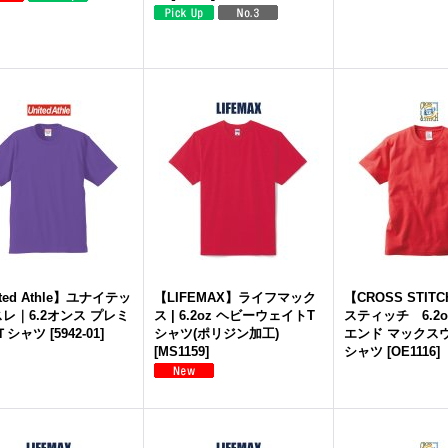
ted Athle】ユナイテッ
【LIFEMAX】ライフマック
【CROSS STI
レ｜6.2オンス プレミ
ス | 6.2oz ヘビーウェイトT
スティッチ 6.2
Ｔシャツ
[
5942-01
]
シャツ(ポリジン加工)
エンド マックスウ
[
MS1159
]
シャツ
[
OE1116
]