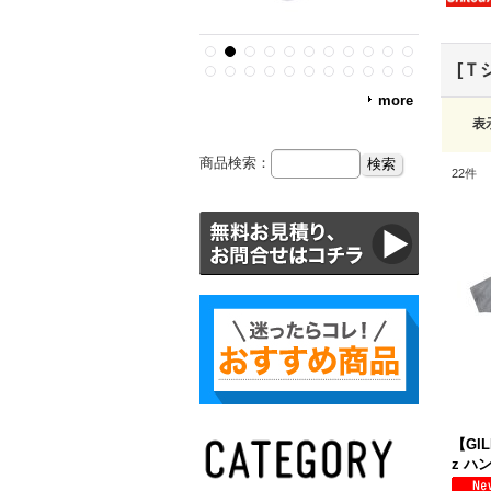
[Ｔ
more
表
商品検索：
22
件
【GIL
z ハ