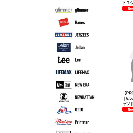
トＴ
【PR
｜6.
ャツ
[