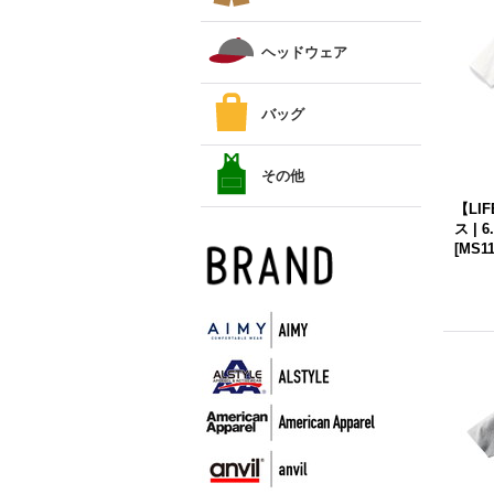
ヘッドウェア
バッグ
その他
【LI
ス | 
[
MS11