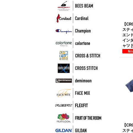
【CR
スティ
エンド
インダ
ャツ
[
【CR
スティ