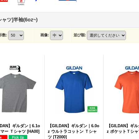
シャツ]半袖(6oz~)
示数
:
画像
:
並び順
:
DAN】ギルダン | 6.1o
【GILDAN】ギルダン｜6.0o
【GILDAN】ギル
ンマー Ｔシャツ
[
HA00
]
z ウルトラコットン Ｔシャ
z ポケットＴシャ
ツ
[
T2000
]