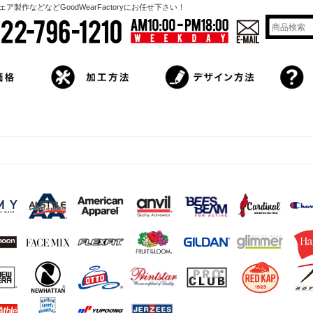
作などなどGoodWearFactoryにお任せ下さい！