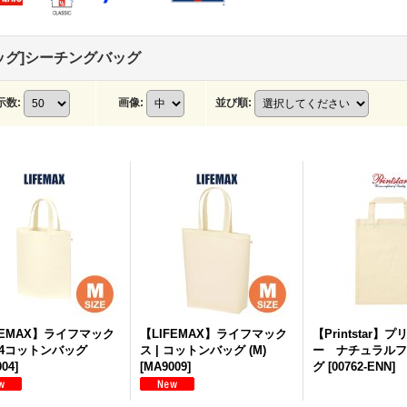
ッグ]シーチングバッグ
示数
:
画像
:
並び順
:
FEMAX】ライフマック
【LIFEMAX】ライフマック
【Printstar】
 A4コットンバッグ
ス | コットンバッグ (M)
ー ナチュラルフ
04
]
[
MA9009
]
グ
[
00762-ENN
]