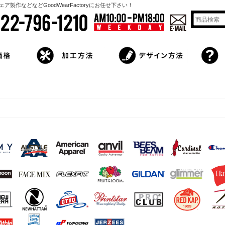
作などなどGoodWearFactoryにお任せ下さい！