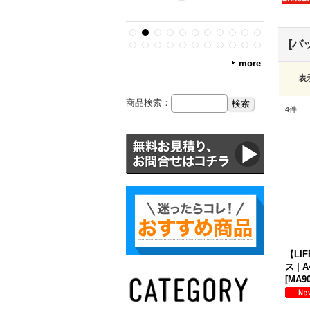
[バ
more
表
商品検索：
4
件
【LI
ス |
[
MA90