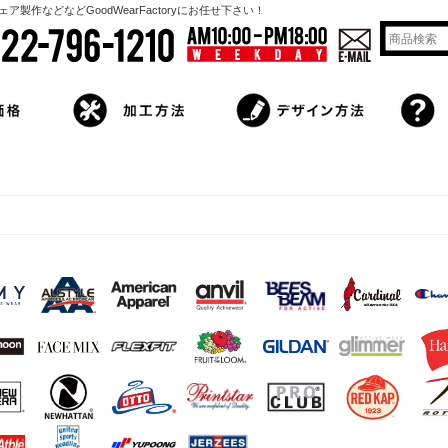
作などなどGoodWearFactoryにお任せ下さい！