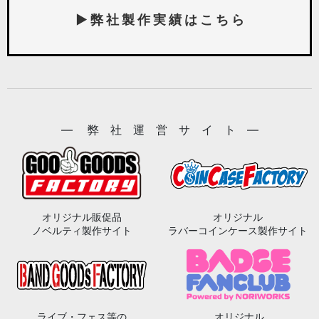
▶ 弊 社 製 作 実 績 は こ ち ら
― 弊 社 運 営 サ イ ト ―
オリジナル販促品
オリジナル
ノベルティ製作サイト
ラバーコインケース製作サイト
ライブ・フェス等の
オリジナル