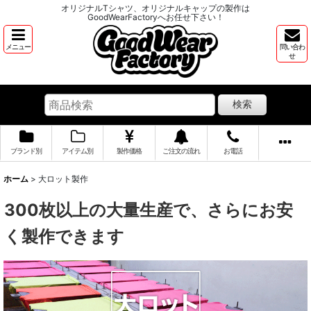
オリジナルTシャツ、オリジナルキャップの製作は
GoodWearFactoryへお任せ下さい！
メニュー
問い合わ
せ
検索
ブランド別
アイテム別
製作価格
ご注文の流れ
お電話
ホーム
>
大ロット製作
300枚以上の大量生産で、さらにお安
く製作できます