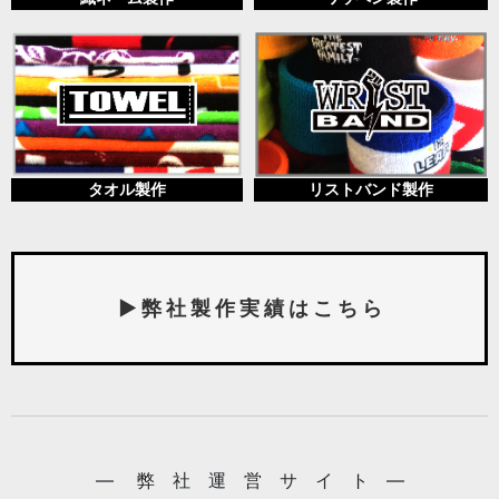
タオル製作
リストバンド製作
▶ 弊 社 製 作 実 績 は こ ち ら
― 弊 社 運 営 サ イ ト ―