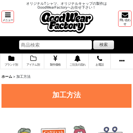
オリジナルTシャツ、オリジナルキャップの製作は
GoodWearFactoryへお任せ下さい！
メニュー
問い合わ
せ
検索
ブランド別
アイテム別
製作価格
ご注文の流れ
お電話
ホーム
>
加工方法
加工方法