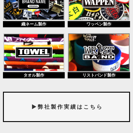
織ネーム製作
ワッペン製作
タオル製作
リストバンド製作
▶ 弊 社 製 作 実 績 は こ ち ら