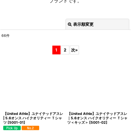
ブランドです。
表示順変更
閉じる
66
件
サブカテゴリ
:
1
2
次
»
表示数
:
並び順
:
絞り込む
【United Athle】ユナイテッドアスレ
【United Athle】ユナイテッドアスレ
| 5.6オンス ハイクオリティー Ｔシャ
｜5.6オンス ハイクオリティー Ｔシャ
ツ
[
5001-01
]
ツ＜キッズ＞
[
5001-02
]