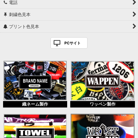
電話
刺繍色見本
プリント色見本
PCサイト
織ネーム製作
ワッペン製作