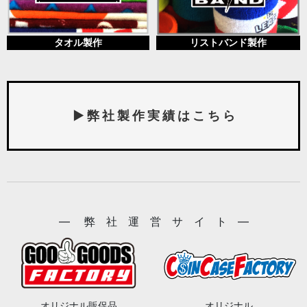
タオル製作
リストバンド製作
▶ 弊 社 製 作 実 績 は こ ち ら
― 弊 社 運 営 サ イ ト ―
オリジナル販促品
オリジナル