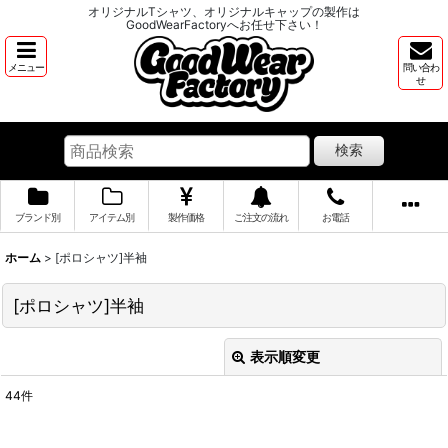
オリジナルTシャツ、オリジナルキャップの製作は
GoodWearFactoryへお任せ下さい！
メニュー
問い合わ
せ
検索
ブランド別
アイテム別
製作価格
ご注文の流れ
お電話
ホーム
>
[ポロシャツ]半袖
[ポロシャツ]半袖
表示順変更
閉じる
44
件
表示数
: