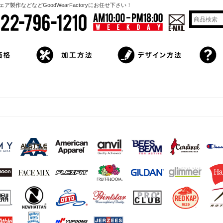
作などなどGoodWearFactoryにお任せ下さい！