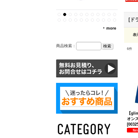
[ド
more
表
商品検索：
6
件
【gl
オン
[
0032