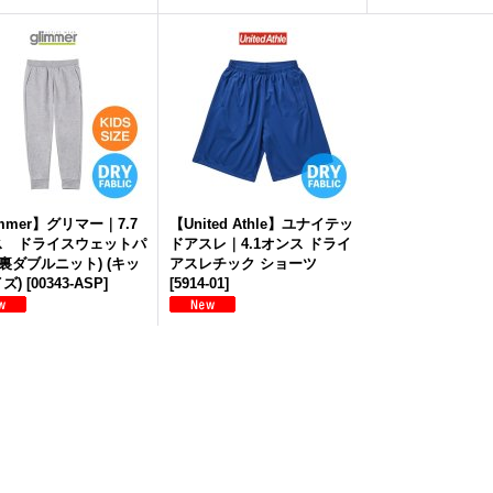
immer】グリマー｜7.7
【United Athle】ユナイテッ
ス ドライスウェットパ
ドアスレ｜4.1オンス ドライ
(裏ダブルニット) (キッ
アスレチック ショーツ
ズ)
[
00343-ASP
]
[
5914-01
]