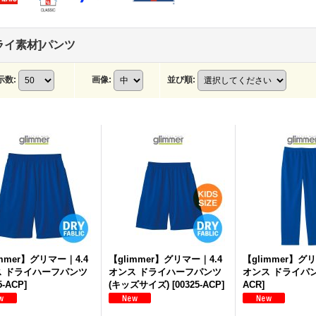
ライ素材]パンツ
示数
:
画像
:
並び順
:
immer】グリマー｜4.4
【glimmer】グリマー｜4.4
【glimmer】グ
ス ドライハーフパンツ
オンス ドライハーフパンツ
オンス ドライパ
5-ACP
]
(キッズサイズ)
[
00325-ACP
]
ACR
]