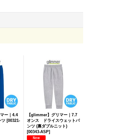
リマー｜4.4
【glimmer】グリマー｜7.7
ンツ
[
00321-
オンス ドライスウェットパ
ンツ (裏ダブルニット)
[
00343-ASP
]