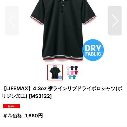
【LIFEMAX】4.3oz 襟ラインリブドライポロシャツ(ポ
リジン加工)
[
MS3122
]
参考価格
:
1,660
円