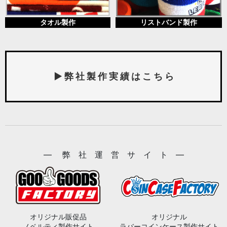
タオル製作
リストバンド製作
▶ 弊 社 製 作 実 績 は こ ち ら
― 弊 社 運 営 サ イ ト ―
オリジナル販促品
オリジナル
ノベルティ製作サイト
ラバーコインケース製作サイト