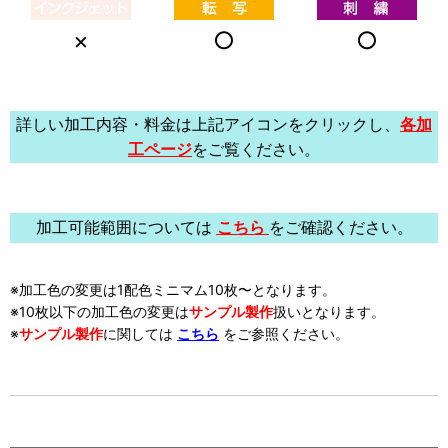
×
○
○
詳しい加工内容・料金は上記アイコンをクリックし、
各加
工ページ
をご覧ください。
加工可能範囲については
こちら
をご確認ください。
※加工色の変更は1配色ミニマム10枚〜となります。
※10枚以下の加工色の変更は
サンプル製作
扱い
となります。
※
サンプル製作
に関しては
こちら
をご参照ください。