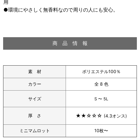
用
●環境にやさしく無香料なので周りの人にも安心。
商 品 情 報
素 材
ポリエステル100％
カラー
全 8 色
サイズ
S 〜
5L
★★
☆
☆
☆
厚 さ
(4.3オンス)
ミニマムロット
10枚〜