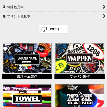
刺繍色見本
プリント色見本
PCサイト
織ネーム製作
ワッペン製作