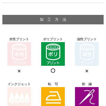
加 工 方 法
水性プリント
ポリプリント
油性プリント
×
○
×
インクジェット
転 写
刺 繍