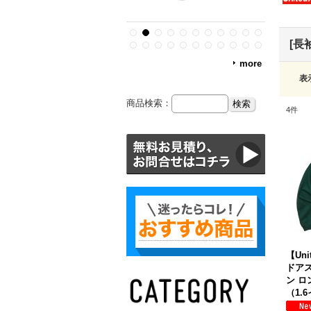
[長
more
表
商品検索：
4
件
【Uni
ドアス
ン ロ
（1.