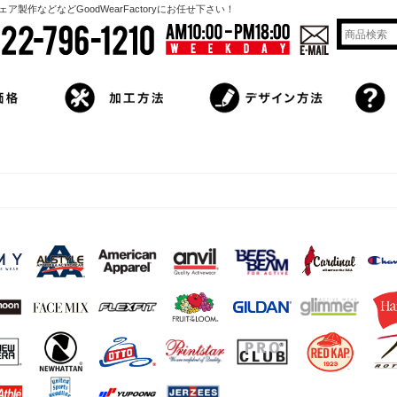
作などなどGoodWearFactoryにお任せ下さい！