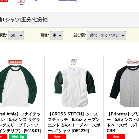
袖Tシャツ]五分/七分袖
示数
:
画像
:
並び順
:
ted Athle】ユナイテッ
【CROSS STITCH】クロス
【Printstar】
レ｜5.6オンス ラグラ
スティッチ 6.2oz オープン
ー 5.6オンス 
ングスリーブ Tシャツ
エンド 3/4スリーブ ベースボ
トベースボールT
6インチリブ）
[
5048-01
]
ールTシャツ
[
OE1230
]
CRB
]