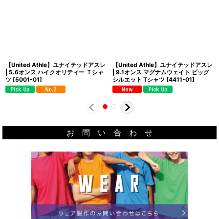
【United Athle】ユナイテッドアスレ
【United Athle】ユナイテッドアスレ
| 5.6オンス ハイクオリティー Ｔシャ
| 9.1オンス マグナムウェイト ビッグ
ツ
[
5001-01
]
シルエット Tシャツ
[
4411-01
]
お 問 い 合 わ せ