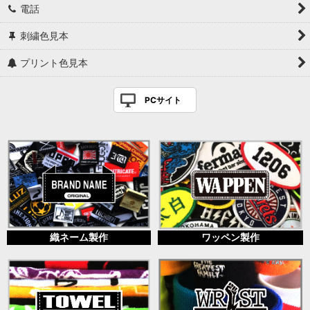
電話
刺繍色見本
プリント色見本
PCサイト
織ネーム製作
ワッペン製作