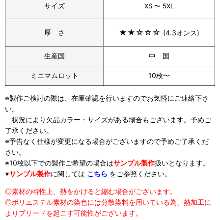
サイズ
XS 〜 5XL
★★
☆
☆
☆
厚 さ
(4.3オンス)
生産国
中 国
ミニマムロット
10枚〜
※製作ご検討の際は、在庫確認を行いますのでお気軽にご連絡下さ
い。
状況により欠品カラー・サイズがある場合もございます。予めご
了承ください。
※予告なく仕様が変更になる場合がございますので予めご了承くだ
さい。
※10枚以下での製作ご希望の場合は
サンプル製作
扱い
となります。
※
サンプル製作
に関しては
こちら
をご参照ください。
◎素材の特性上、熱をかけると縮む場合がございます。
◎ポリエステル素材の染色には分散染料を用いている為、熱加工に
よりブリードを起こす可能性がございます。