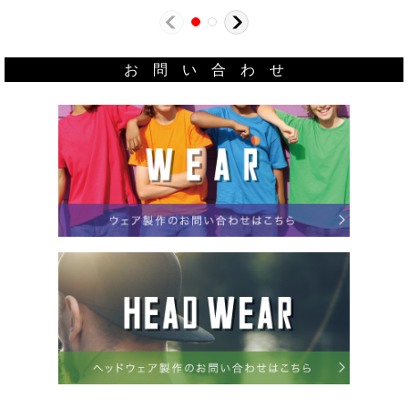
お 問 い 合 わ せ