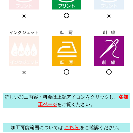
×
○
×
インクジェット
転 写
刺 繍
×
○
○
詳しい加工内容・料金は上記アイコンをクリックし、
各加
工ページ
をご覧ください。
加工可能範囲については
こちら
をご確認ください。