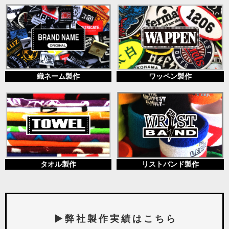
織ネーム製作
ワッペン製作
タオル製作
リストバンド製作
▶ 弊 社 製 作 実 績 は こ ち ら