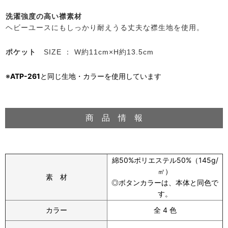
洗濯強度の高い襟素材
ヘビーユースにもしっかり耐えうる丈夫な襟生地を使用。
ポケット
SIZE ： W約11cm×H約13.5cm
※
ATP-261
と同じ生地・カラーを使用しています
商 品 情 報
綿50%ポリエステル50%（145g/
㎡）
素 材
◎ボタンカラーは、本体と同色で
す。
カラー
全 4 色