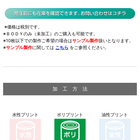
※価格は税別です。
※ＢＯＤＹのみ（未加工）のご購入も可能です。
※10枚以下での製作ご希望の場合は
サンプル製作
扱い
となります。
※
サンプル製作
に関しては
こちら
をご参照ください。
加 工 方 法
水性プリント
ポリプリント
油性プリント