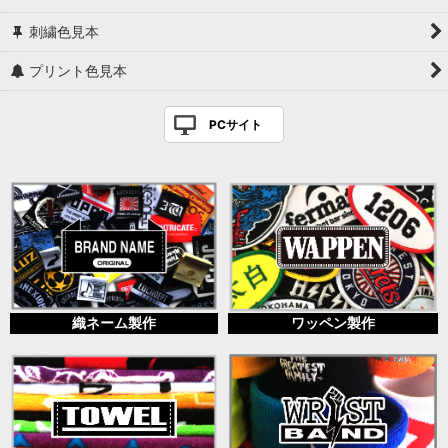
刺繍色見本
プリント色見本
PCサイト
織ネーム製作
ワッペン製作