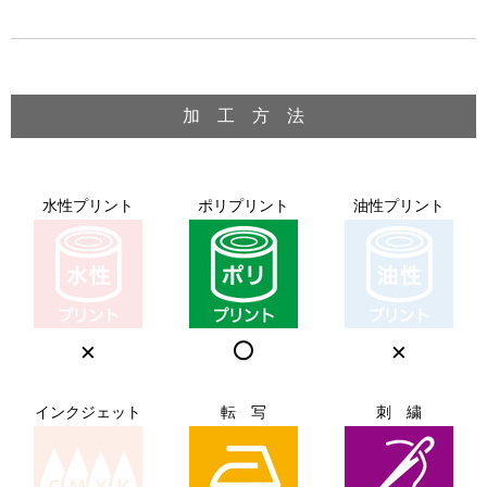
加 工 方 法
水性プリント
ポリプリント
油性プリント
×
○
×
インクジェット
転 写
刺 繍