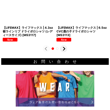
【LIFEMAX】ライフマックス | 4.3oz
【LIFEMAX】ライフマックス | 6.5oz
裾ラインリブ ドライポロシャツ (レデ
CVC鹿の子ドライポロシャツ
ィースサイズ)
[
MS3117
]
[
MS3113
]
お 問 い 合 わ せ