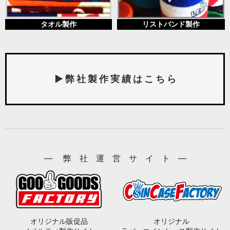
タオル製作
リストバンド製作
▶ 弊 社 製 作 実 績 は こ ち ら
― 弊 社 運 営 サ イ ト ―
オリジナル販促品
オリジナル