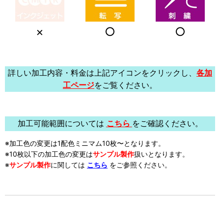
×
○
○
詳しい加工内容・料金は上記アイコンをクリックし、
各加
工ページ
をご覧ください。
加工可能範囲については
こちら
をご確認ください。
※加工色の変更は1配色ミニマム10枚〜となります。
※10枚以下の加工色の変更は
サンプル製作
扱い
となります。
※
サンプル製作
に関しては
こちら
をご参照ください。