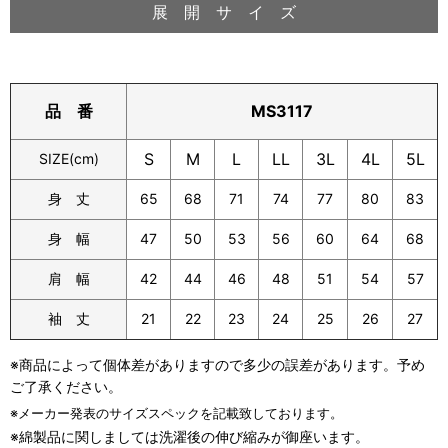
展 開 サ イ ズ
MS3117
品 番
S
M
L
LL
3L
4L
5L
SIZE(cm)
身 丈
65
68
71
74
77
80
83
身 幅
47
50
53
56
60
64
68
肩 幅
42
44
46
48
51
54
57
袖 丈
21
22
23
24
25
26
27
※商品によって個体差がありますので多少の誤差があります。予め
ご了承ください。
※メーカー発表のサイズスペックを記載致しております。
※綿製品に関しましては洗濯後の伸び縮みが御座います。