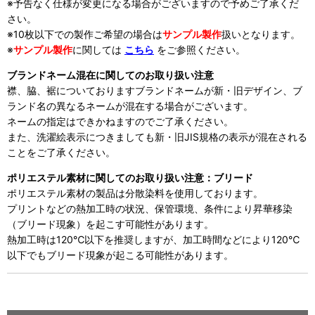
※予告なく仕様が変更になる場合がございますので予めご了承くだ
さい。
※10枚以下での製作ご希望の場合は
サンプル製作
扱い
となります。
※
サンプル製作
に関しては
こちら
をご参照ください。
ブランドネーム混在に関してのお取り扱い注意
襟、脇、裾についておりますブランドネームが新・旧デザイン、ブ
ランド名の異なるネームが混在する場合がございます。
ネームの指定はできかねますのでご了承ください。
また、洗濯絵表示につきましても新・旧JIS規格の表示が混在される
ことをご了承ください。
ポリエステル素材に関してのお取り扱い注意：ブリード
ポリエステル素材の製品は分散染料を使用しております。
プリントなどの熱加工時の状況、保管環境、条件により昇華移染
（ブリード現象）を起こす可能性があります。
熱加工時は120℃以下を推奨しますが、加工時間などにより120℃
以下でもブリード現象が起こる可能性があります。