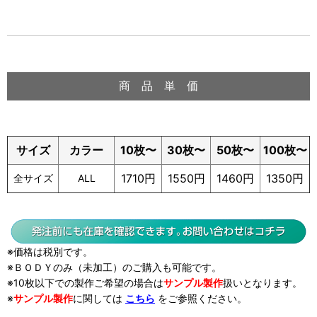
商 品 単 価
サイズ
カラー
10枚〜
30枚〜
50枚〜
100枚〜
1710円
1550円
1460円
1350円
全サイズ
ALL
※価格は税別です。
※ＢＯＤＹのみ（未加工）のご購入も可能です。
※10枚以下での製作ご希望の場合は
サンプル製作
扱い
となります。
※
サンプル製作
に関しては
こちら
をご参照ください。