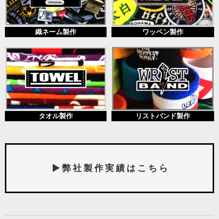
織ネーム製作
ワッペン製作
タオル製作
リストバンド製作
▶ 弊 社 製 作 実 績 は こ ち ら