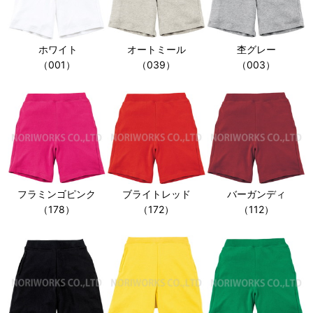
ホワイト
オートミール
杢グレー
（001）
（039）
（003）
フラミンゴピンク
ブライトレッド
バーガンディ
（178）
（172）
（112）