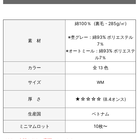
綿100％ (裏毛・285g/㎡)
※杢グレー：綿93% ポリエステル
素 材
7％
※オートミール：綿93% ポリエステ
ル7％
カラー
全
色
13
サイズ
WM
★
☆
☆
☆
☆
厚 さ
(8.4オンス)
生産国
ベトナム
ミニマムロット
10枚〜