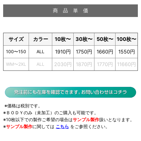
商 品 単 価
サイズ
カラー
10枚〜
30枚〜
50枚〜
100枚〜
1910円
1750円
1660円
1550円
100〜150
ALL
2030円
1870円
1770円
11660円
WM〜2XL
ALL
※価格は税別です。
※ＢＯＤＹのみ（未加工）のご購入も可能です。
※10枚以下での製作ご希望の場合は
サンプル製作
扱い
となります。
※
サンプル製作
に関しては
こちら
をご参照ください。