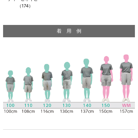
（174）
着 用 例