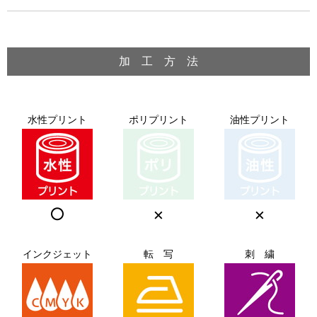
加 工 方 法
水性プリント
ポリプリント
油性プリント
○
×
×
インクジェット
転 写
刺 繍