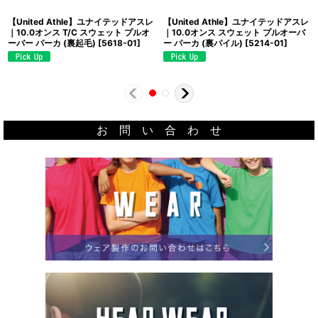
【United Athle】ユナイテッドアスレ
【United Athle】ユナイテッドアスレ
｜10.0オンス T/C スウェット プルオ
｜10.0オンス スウェット プルオーバ
ーバー パーカ (裏起毛)
[
5618-01
]
ー パーカ (裏パイル)
[
5214-01
]
お 問 い 合 わ せ