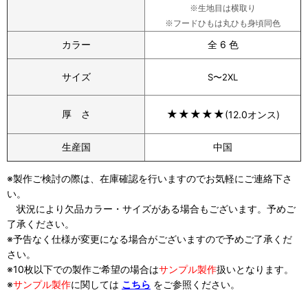
※生地目は横取り
※フードひもは丸ひも身頃同色
カラー
全 6 色
サイズ
S〜2XL
★
★
★
★
★
厚 さ
(12.0オンス)
生産国
中国
※製作ご検討の際は、在庫確認を行いますのでお気軽にご連絡下さ
い。
状況により欠品カラー・サイズがある場合もございます。予めご
了承ください。
※予告なく仕様が変更になる場合がございますので予めご了承くだ
さい。
※10枚以下での製作ご希望の場合は
サンプル製作
扱い
となります。
※
サンプル製作
に関しては
こちら
をご参照ください。