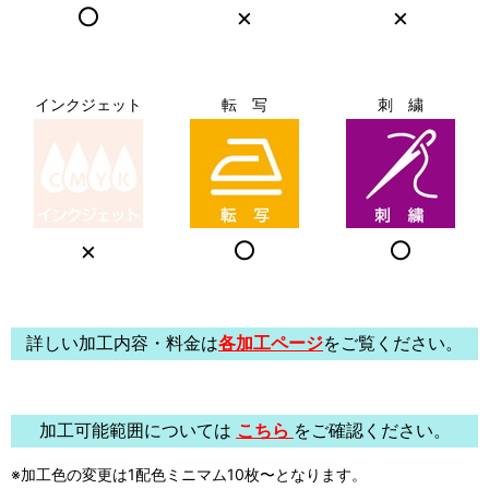
○
×
×
インクジェット
転 写
刺 繍
×
○
○
詳しい加工内容・料金は
各加工ページ
をご覧ください。
加工可能範囲については
こちら
をご確認ください。
※加工色の変更は1配色ミニマム10枚〜となります。