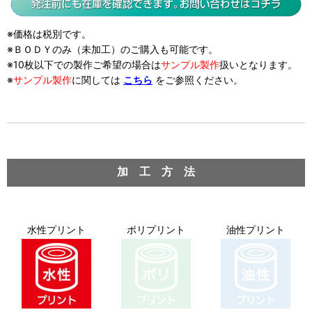
※価格は税別です。
※ＢＯＤＹのみ（未加工）のご購入も可能です。
※10枚以下での製作ご希望の場合は
サンプル製作
扱い
となります。
※
サンプル製作
に関しては
こちら
をご参照ください。
加 工 方 法
水性プリント
ポリプリント
油性プリント