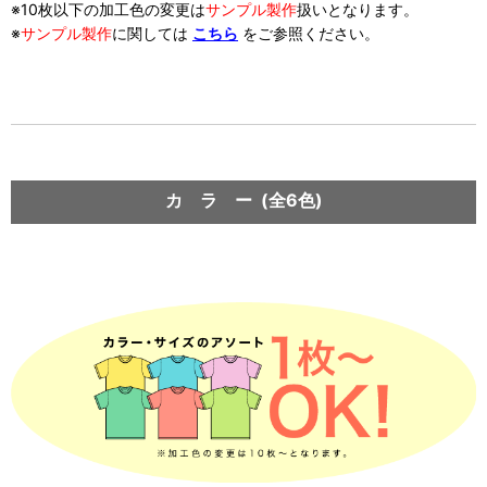
※10枚以下の加工色の変更は
サンプル製作
扱い
となります。
※
サンプル製作
に関しては
こちら
をご参照ください。
カ ラ ー (全6色)