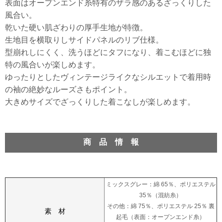
表面はオープンエンド糸特有のザラ感のあるざっくりした
風合い。
乾いた硬い肌ざわりの厚手生地が特徴。
生地目を横取りしサイドパネルのリブ仕様。
型崩れしにくく、洗うほどにタフになり、着こむほどに独
特の風合いが楽しめます。
ゆったりとしたヴィンテージライクなシルエットで着用時
の袖の絶妙なルーズさもポイント。
大きめサイズでざっくりした着こなしが楽しめます。
商 品 情 報
ミックスグレー：綿 65％、ポリエステル
35％（混紡糸）
その他：綿 75％、ポリエステル 25％ 裏
素 材
起毛（表面：オープンエンド糸）