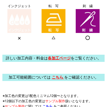
インクジェット
転 写
刺 繍
×
○
△
詳しい加工内容・料金は
各加工ページ
をご覧ください。
加工可能範囲については
こちら
をご確認ください。
※加工色の変更は1配色ミニマム12個〜となります。
※12個以下の加工色の変更は
サンプル製作
扱い
となります。
※
サンプル製作
に関しては
こちら
をご参照ください。