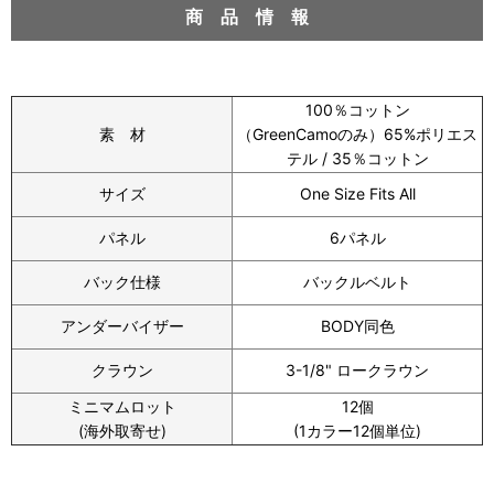
商 品 情 報
100％コットン
素 材
（GreenCamoのみ）65%ポリエス
テル / 35％コットン
サイズ
One Size Fits All
パネル
6パネル
バック仕様
バックルベルト
アンダーバイザー
BODY同色
クラウン
3-1/8" ロークラウン
ミニマムロット
12個
(海外取寄せ)
(1カラー12個単位)