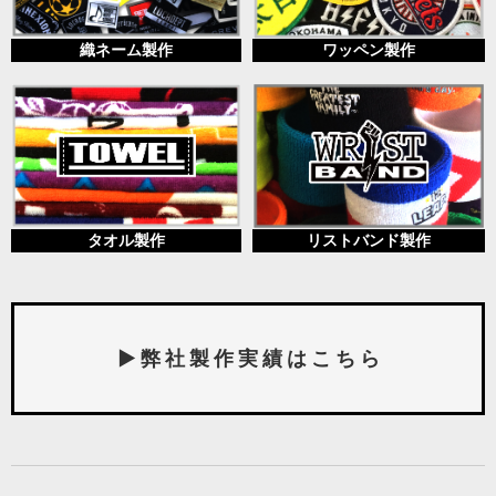
織ネーム製作
ワッペン製作
タオル製作
リストバンド製作
▶ 弊 社 製 作 実 績 は こ ち ら