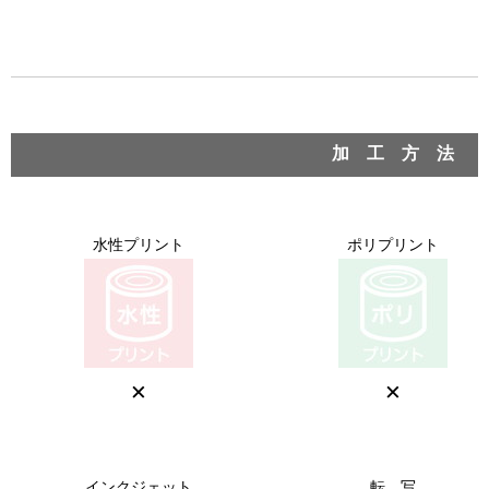
加 工 方 法
水性プリント
ポリプリント
×
×
インクジェット
転 写