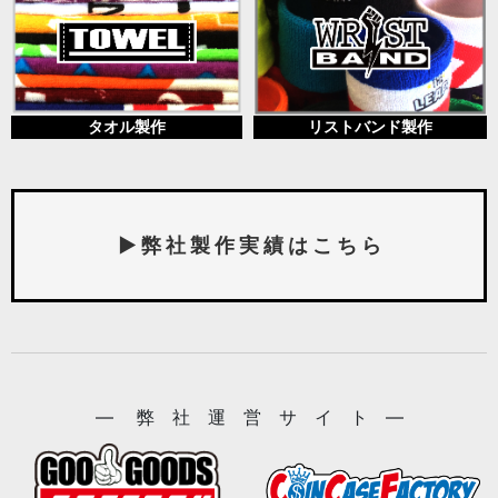
タオル製作
リストバンド製作
▶ 弊 社 製 作 実 績 は こ ち ら
― 弊 社 運 営 サ イ ト ―