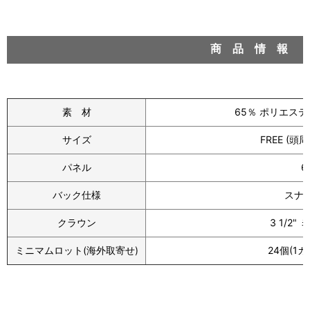
商 品 情 報
素 材
65％ ポリエステ
サイズ
FREE (頭周
パネル
6
バック仕様
スナ
クラウン
3 1/2
ミニマムロット(海外取寄せ)
24個(1