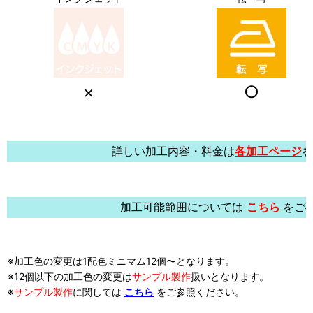
×
○
詳しい加工内容・料金は
各加工ページ
を
加工可能範囲については
こちら
をご
※加工色の変更は1配色ミニマム12個〜となります。
※12個以下の加工色の変更は
サンプル製作
扱い
となります。
※
サンプル製作
に関しては
こちら
をご参照ください。