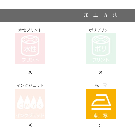
加 工 方 法
水性プリント
ポリプリント
×
×
インクジェット
転 写
×
○