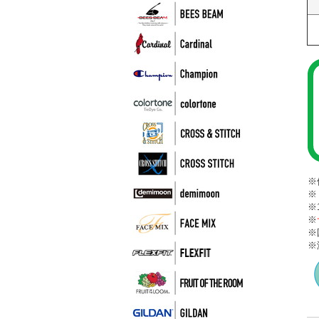
※
※
※
※
※
※