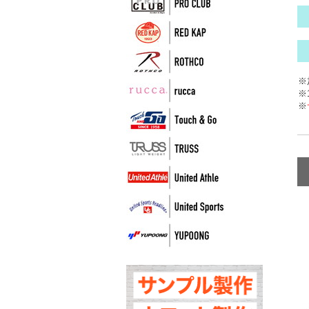
※
※
※