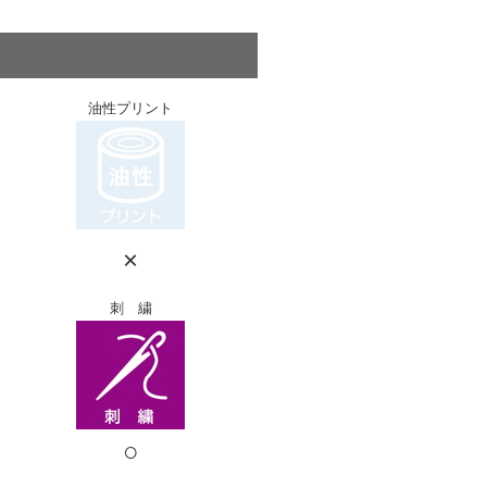
油性プリント
×
刺 繍
○