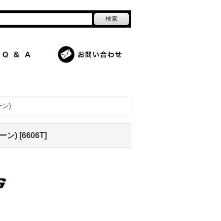
ン)
ーン)
[
6606T
]