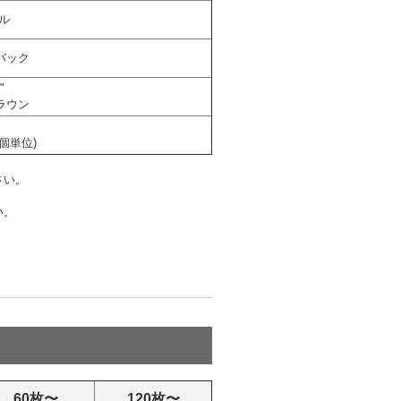
ル
バック
"
ラウン
個
2個単位)
さい。
い。
60枚〜
120枚〜