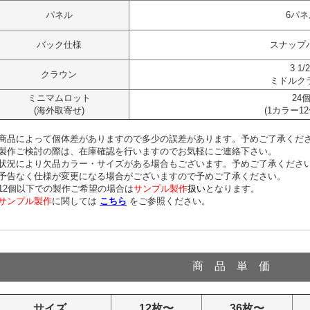
パネル
6パネ
バック仕様
スナップ
3 1/2
クラウン
ミドルク
ミニマムロット
24
(海外取寄せ)
(1カラー1
商品によって個体差がありますので多少の誤差があります。予めご了承くだ
製作ご検討の際は、在庫確認を行いますのでお気軽にご連絡下さい。
況により欠品カラー・サイズがある場合もございます。予めご了承くださ
予告なく仕様が変更になる場合がございますので予めご了承ください。
12個以下での製作ご希望の場合は
サンプル製作
扱い
となります。
サンプル製作
に関しては
こちら
をご参照ください。
商 品 単 価
サイズ
12枚〜
36枚〜