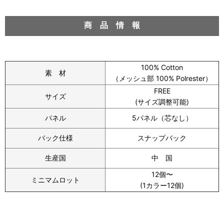
商 品 情 報
100% Cotton
素 材
（メッシュ部 100% Polrester）
FREE
サイズ
(サイズ調整可能)
パネル
5パネル（芯なし）
バック仕様
スナップバック
生産国
中 国
12個〜
ミニマムロット
(1カラー12個)