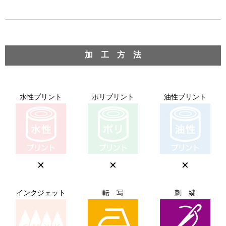
加 工 方 法
水性プリント
ポリプリント
油性プリント
×
×
×
インクジェット
転 写
刺 繍