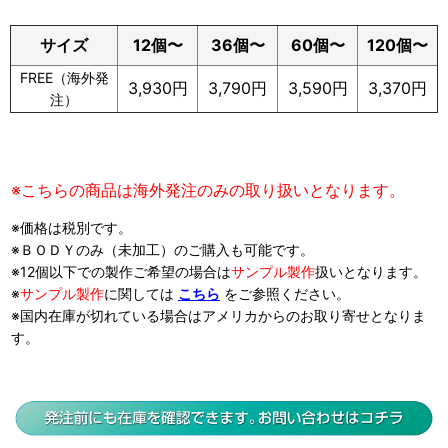
サイズ
12個〜
36
個
〜
60
個
〜
120
個
〜
FREE（海外発
3,930円
3,790円
3,590円
3,370円
注）
※こちらの商品は海外発注のみの取り扱いとなります。
※価格は税別です。
※ＢＯＤＹのみ（未加工）のご購入も可能です。
※12個以下での製作ご希望の場合は
サンプル製作
扱い
となります。
※
サンプル製作
に関しては
こちら
をご参照ください。
※国内在庫が切れている場合はアメリカからのお取り寄せとなりま
す。