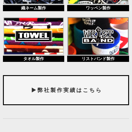
織ネーム製作
ワッペン製作
タオル製作
リストバンド製作
▶ 弊 社 製 作 実 績 は こ ち ら