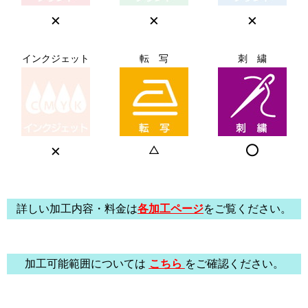
×
×
×
インクジェット
転 写
刺 繍
×
○
△
詳しい加工内容・料金は
各加工ページ
をご覧ください。
加工可能範囲については
こちら
をご確認ください。