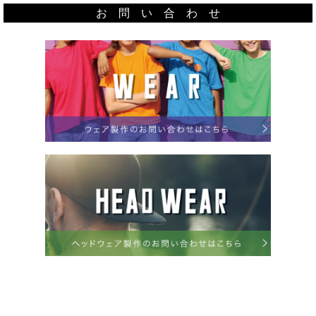
お 問 い 合 わ せ