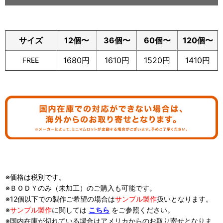
サイズ
12個〜
36
個
〜
60
個
〜
120
個
〜
1680円
1610円
1520円
1410円
FREE
※価格は税別です。
※ＢＯＤＹのみ（未加工）のご購入も可能です。
※12個以下での製作ご希望の場合は
サンプル製作
扱い
となります。
※
サンプル製作
に関しては
こちら
をご参照ください。
※国内在庫が切れている場合はアメリカからのお取り寄せとなりま