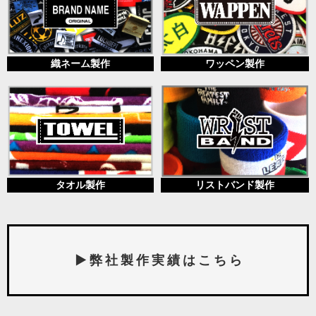
織ネーム製作
ワッペン製作
タオル製作
リストバンド製作
▶ 弊 社 製 作 実 績 は こ ち ら