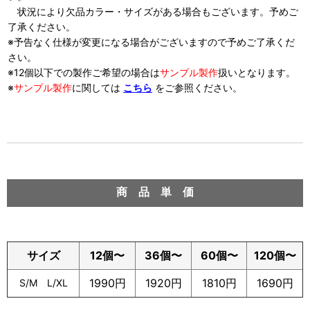
状況により欠品カラー・サイズがある場合もございます。予めご
了承ください。
※予告なく仕様が変更になる場合がございますので予めご了承くだ
さい。
※12個以下での製作ご希望の場合は
サンプル製作
扱い
となります。
※
サンプル製作
に関しては
こちら
をご参照ください。
商 品 情 報
商 品 単 価
サイズ
12個〜
36
個
〜
60
個
〜
120
個
〜
1990円
1920円
1810円
1690円
S/M L/XL