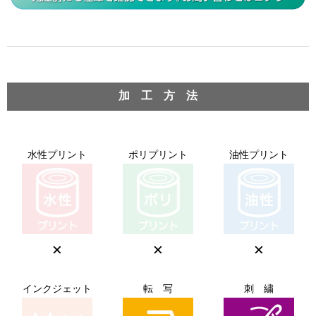
加 工 方 法
水性プリント
ポリプリント
油性プリント
×
×
×
インクジェット
転 写
刺 繍