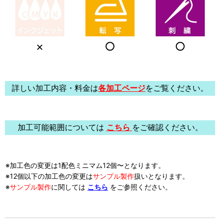
×
○
○
詳しい加工内容・料金は
各加工ページ
をご覧ください。
加工可能範囲については
こちら
をご確認ください。
※加工色の変更は1配色ミニマム12個〜となります。
※12個以下の加工色の変更は
サンプル製作
扱い
となります。
※
サンプル製作
に関しては
こちら
をご参照ください。