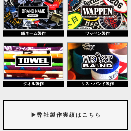
織ネーム製作
ワッペン製作
タオル製作
リストバンド製作
▶ 弊 社 製 作 実 績 は こ ち ら