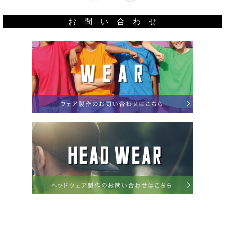
お 問 い 合 わ せ