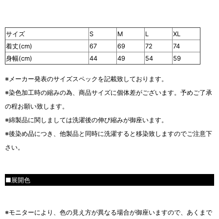
サイズ
S
M
L
XL
着丈(cm)
67
69
72
74
身幅(cm)
44
49
54
59
※メーカー発表のサイズスペックを記載致しております。
※染色加工時の縮みの為、商品サイズに個体差がございます。予めご了承
の程お願い致します。
※綿製品に関しましては洗濯後の伸び縮みが御座います。
※後染め品につき、他製品と同時に洗濯すると移染致しますのでご注意下
さい。
■展開色
■
※モニターにより、色の見え方が異なる場合が御座いますので、あくまで