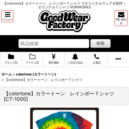
【colortone】カラートーン レインボーＴシャツ でオリジナルウェアを制作｜
オリジナルＴシャツ NORIWORKS
メニュー
問い合わ
せ
検索
ブランド別
アイテム別
製作価格
ご注文の流れ
お電話
ホーム
>
colortone (カラートーン)
>
【colortone】カラートーン レインボーＴシャツ
【colortone】カラートーン レインボーＴシャツ
[
CT-1000
]