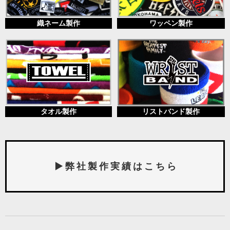
織ネーム製作
ワッペン製作
タオル製作
リストバンド製作
▶ 弊 社 製 作 実 績 は こ ち ら