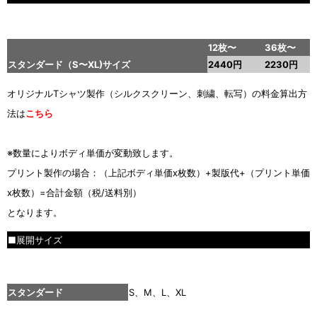
■
12枚〜
36枚〜
スタンダード（S〜XL)サイズ
2440円
2230円
オリジナルTシャツ製作（シルクスクリーン、刺繍、転写）の料金算出方
法は
こちら
※数量によりボディ単価が変動致します。
プリント製作の場合：（上記ボディ単価x枚数）+製版代+（プリント単価
x枚数）=合計金額（税/送料別）
となります。
■展開サイズ
■
スタンダード
S、M、L、XL