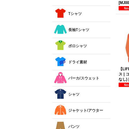
[
MJ00
Tシャツ
長袖Tシャツ
ポロシャツ
ドライ素材
【LI
ス |
パーカ/スウェット
なし)
シャツ
ジャケット/アウター
パンツ