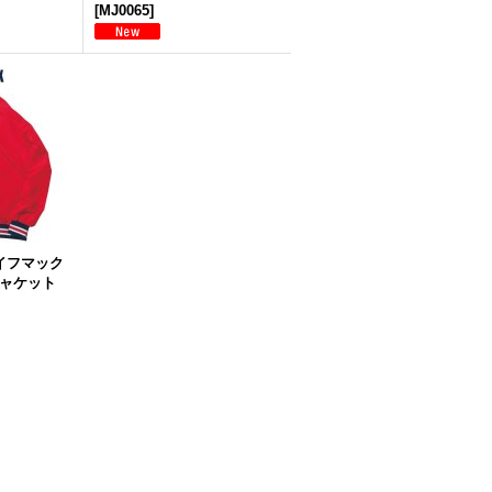
[
MJ0065
]
ライフマック
ジャケット