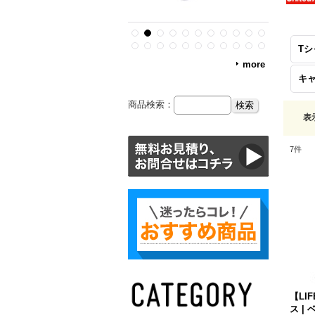
Tシ
more
キ
商品検索：
表
7
件
【LI
ス |