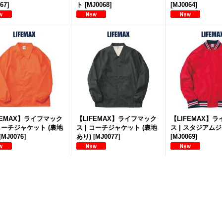
67
]
ト
[
MJ0068
]
[
MJ0064
]
FEMAX】ライフマック
【LIFEMAX】ライフマック
【LIFEMAX】
 コーチジャケット (裏地
ス | コーチジャケット (裏地
ス | スタジアム
[
MJ0076
]
あり)
[
MJ0077
]
[
MJ0069
]