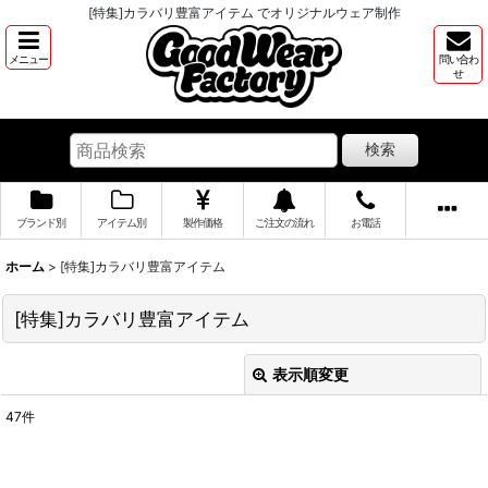
[特集]カラバリ豊富アイテム でオリジナルウェア制作
メニュー
問い合わ
せ
検索
ブランド別
アイテム別
製作価格
ご注文の流れ
お電話
ホーム
>
[特集]カラバリ豊富アイテム
[特集]カラバリ豊富アイテム
表示順変更
閉じる
47
件
表示数
: