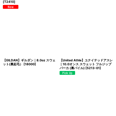
[
T2410
]
【GILDAN】ギルダン｜8.0oz スウェ
【United Athle】ユナイテッドアスレ
ット(裏起毛）
[
18000
]
｜10.0オンス スウェット フルジップ
パーカ (裏パイル)
[
5213-01
]