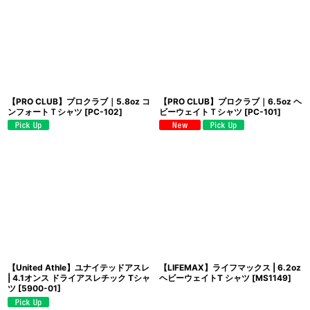
並び順
:
絞り込む
【PRO CLUB】プロクラブ｜5.8oz コ
【PRO CLUB】プロクラブ｜6.5oz ヘ
ンフォートＴシャツ
[
PC-102
]
ビーウェイトＴシャツ
[
PC-101
]
【United Athle】ユナイテッドアスレ
【LIFEMAX】ライフマックス | 6.2oz
| 4.1オンス ドライアスレチック Tシャ
ヘビーウェイトT シャツ
[
MS1149
]
ツ
[
5900-01
]