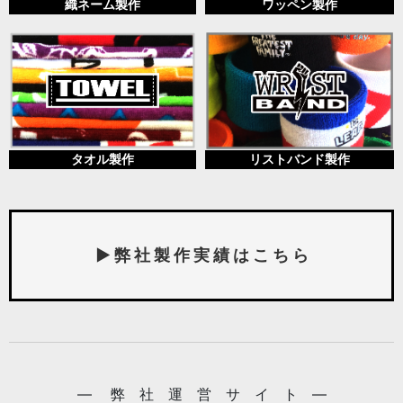
織ネーム製作
ワッペン製作
タオル製作
リストバンド製作
▶ 弊 社 製 作 実 績 は こ ち ら
― 弊 社 運 営 サ イ ト ―