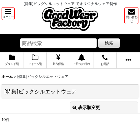
[特集]ビッグシルエットウェア でオリジナルウェア制作
メニュー
問い合わ
せ
検索
ブランド別
アイテム別
製作価格
ご注文の流れ
お電話
ホーム
>
[特集]ビッグシルエットウェア
[特集]ビッグシルエットウェア
表示順変更
閉じる
10
件
表示数
: